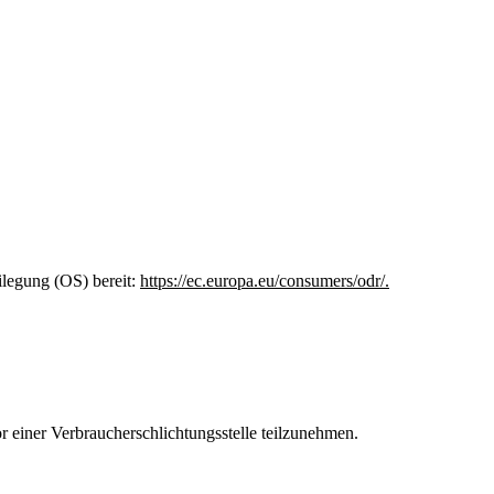
ilegung (OS) bereit:
https://ec.europa.eu/consumers/odr/.
vor einer Verbraucherschlichtungsstelle teilzunehmen.