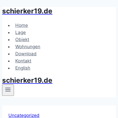
schierker19.de
Zum
Inhalt
springen
Home
Lage
Objekt
Wohnungen
Download
Kontakt
English
schierker19.de
Uncategorized